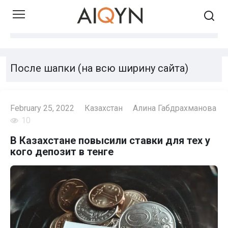
Skip
to
content
После шапки (на всю ширину сайта)
February 25, 2022
Казахстан
Алина Габдрахманова
10
В Казахстане повысили ставки для тех у
кого депозит в тенге