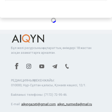
Бұл желі ресурсының ақпараттық өнімдері 18 жастан
асқан азаматтарға арналған.
РЕДАКЦИЯНЫҢ МЕКЕНЖАЙЫ:
010000, Нұр-Сұлтан қаласы, Қонаев көшесі, 12/1.
Байланыс телефоны:
(7172) 72-95-46.
E-mail:
aikyngazeti@gmail.com
,
aikyn_nurmedia@mail.ru