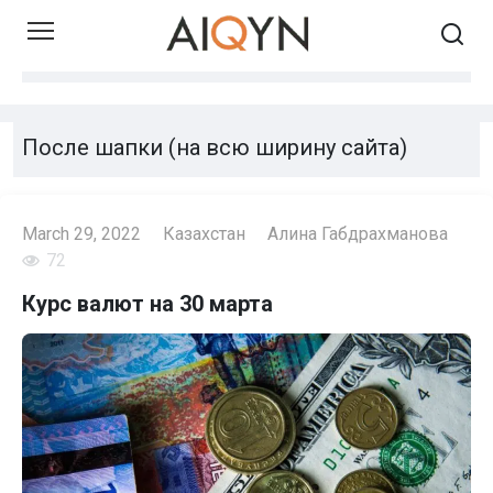
Skip
to
content
После шапки (на всю ширину сайта)
March 29, 2022
Казахстан
Алина Габдрахманова
72
Курс валют на 30 марта