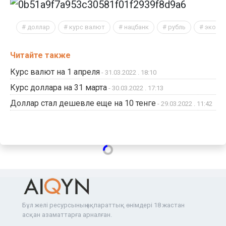
доллар
курс валют
нацбанк
рубль
эконо
Читайте также
Курс валют на 1 апреля
- 31.03.2022 . 18:10
Курс доллара на 31 марта
- 30.03.2022 . 17:13
Доллар стал дешевле еще на 10 тенге
- 29.03.2022 . 11:42
Бұл желі ресурсының ақпараттық өнімдері 18 жастан
асқан азаматтарға арналған.