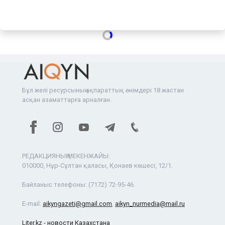
Бұл желі ресурсының ақпараттық өнімдері 18 жастан
асқан азаматтарға арналған.
РЕДАКЦИЯНЫҢ МЕКЕНЖАЙЫ:
010000, Нұр-Сұлтан қаласы, Қонаев көшесі, 12/1.
Байланыс телефоны:
(7172) 72-95-46.
E-mail:
aikyngazeti@gmail.com
,
aikyn_nurmedia@mail.ru
Liter.kz - новости Казахстана