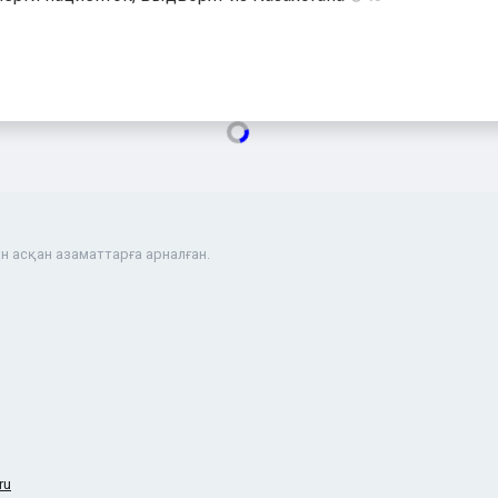
н асқан азаматтарға арналған.
ru