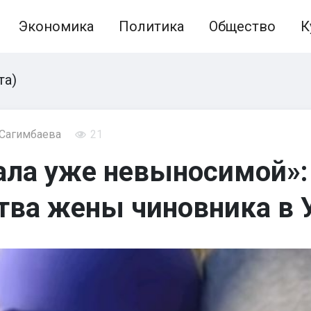
Экономика
Политика
Общество
К
та)
 Сагимбаева
21
ала уже невыносимой»:
тва жены чиновника в 