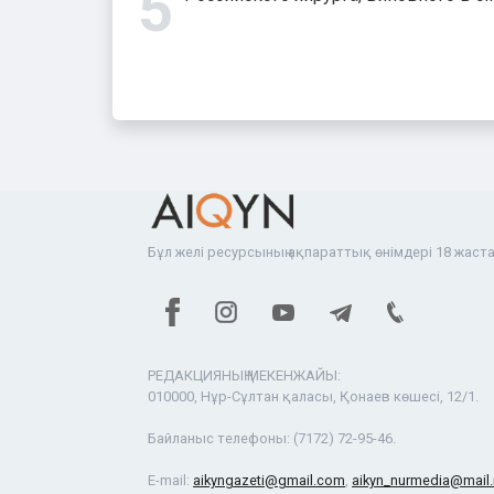
Бұл желі ресурсының ақпараттық өнімдері 18 жаста
РЕДАКЦИЯНЫҢ МЕКЕНЖАЙЫ:
010000, Нұр-Сұлтан қаласы, Қонаев көшесі, 12/1.
Байланыс телефоны:
(7172) 72-95-46.
E-mail:
aikyngazeti@gmail.com
,
aikyn_nurmedia@mail.