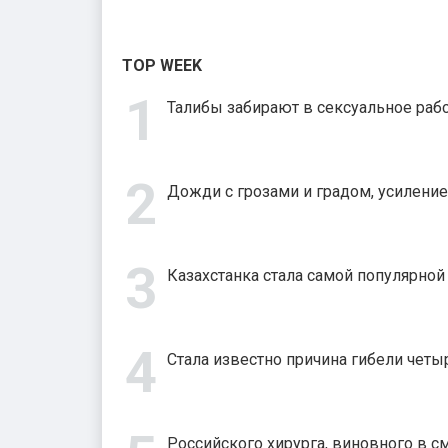
TOP WEEK
Талибы забирают в сексуальное рабс
Дожди с грозами и градом, усиление
Казахстанка стала самой популярно
Стала известно причина гибели четыр
Российского хирурга, виновного в с