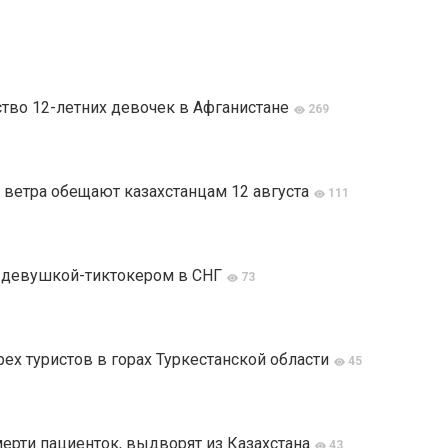
тво 12-летних девочек в Афганистане
269
 ветра обещают казахстанцам 12 августа
111
й девушкой-тиктокером в СНГ
73
ех туристов в горах Туркестанской области
45
мерти пациенток, выдворят из Казахстана
43