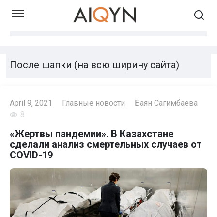
Skip
to
content
После шапки (на всю ширину сайта)
April 9, 2021
Главные новости
Баян Сагимбаева
8
«Жертвы пандемии». В Казахстане
сделали анализ смертельных случаев от
COVID-19