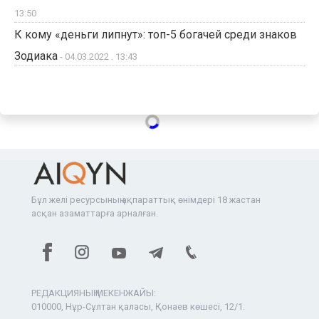
13:50
К кому «деньги липнут»: топ-5 богачей среди знаков
Зодиака
- 04.03.2022 . 13:43
Бұл желі ресурсының ақпараттық өнімдері 18 жастан
асқан азаматтарға арналған.
РЕДАКЦИЯНЫҢ МЕКЕНЖАЙЫ:
010000, Нұр-Сұлтан қаласы, Қонаев көшесі, 12/1.