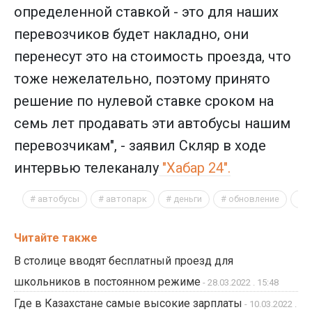
определенной ставкой - это для наших
перевозчиков будет накладно, они
перенесут это на стоимость проезда, что
тоже нежелательно, поэтому принято
решение по нулевой ставке сроком на
семь лет продавать эти автобусы нашим
перевозчикам", - заявил Скляр в ходе
интервью телеканалу
"Хабар 24".
автобусы
автопарк
деньги
обновление
р
Читайте также
В столице вводят бесплатный проезд для
школьников в постоянном режиме
- 28.03.2022 . 15:48
Где в Казахстане самые высокие зарплаты
- 10.03.2022 .