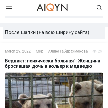
Skip
to
content
После шапки (на всю ширину сайта)
March 29, 2022
Мир
Алина Габдрахманова
29
Вердикт: психически больная": Женщина
бросившая дочь в вольер к медведю