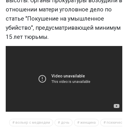
высоты. Органы прокуратуры возбудили в
отношении матери уголовное дело по
статье "Покушение на умышленное
убийство", предусматривающей минимум
15 лет тюрьмы.
вольер с медведем
дочь
женщина
психически 