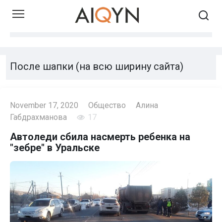
Skip
to
content
После шапки (на всю ширину сайта)
November 17, 2020
Общество
Алина
Габдрахманова
17
Автоледи сбила насмерть ребенка на
"зебре" в Уральске