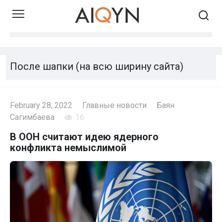
Skip
to
content
После шапки (на всю ширину сайта)
February 28, 2022
Главные новости
Баян
Сагимбаева
16
В ООН считают идею ядерного
конфликта немыслимой