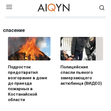
Skip
to
content
спасение
Подросток
Полицейские
предотвратил
спасли пьяного
возгорание в доме
замерзающего
до приезда
актюбинца (ВИДЕО)
пожарных в
Костанайской
области