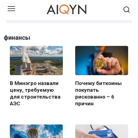
Skip
to
content
финансы
В Минэгро назвали
Почему биткоины
цену, требуемую
покупать
для строительства
рискованно – 6
АЭС
причин