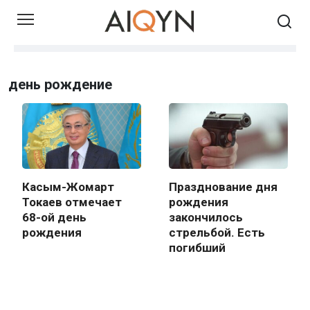
Skip
to
content
день рождение
Касым-Жомарт
Празднование дня
Токаев отмечает
рождения
68-ой день
закончилось
рождения
стрельбой. Есть
погибший