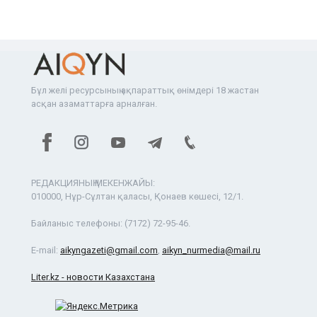
Бұл желі ресурсының ақпараттық өнімдері 18 жастан
асқан азаматтарға арналған.
РЕДАКЦИЯНЫҢ МЕКЕНЖАЙЫ:
010000, Нұр-Сұлтан қаласы, Қонаев көшесі, 12/1.
Байланыс телефоны:
(7172) 72-95-46.
E-mail:
aikyngazeti@gmail.com
,
aikyn_nurmedia@mail.ru
Liter.kz - новости Казахстана