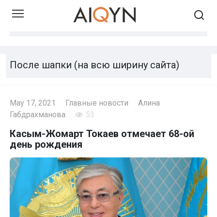
Skip
to
content
После шапки (на всю ширину сайта)
May 17, 2021
Главные новости
Алина
Габдрахманова
53
Касым-Жомарт Токаев отмечает 68-ой
день рождения