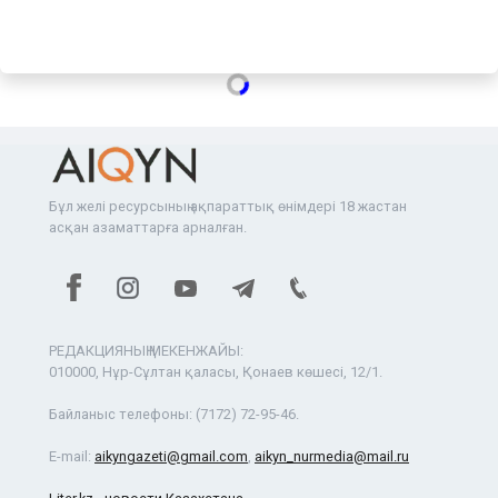
Бұл желі ресурсының ақпараттық өнімдері 18 жастан
асқан азаматтарға арналған.
РЕДАКЦИЯНЫҢ МЕКЕНЖАЙЫ:
010000, Нұр-Сұлтан қаласы, Қонаев көшесі, 12/1.
Байланыс телефоны:
(7172) 72-95-46.
E-mail:
aikyngazeti@gmail.com
,
aikyn_nurmedia@mail.ru