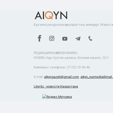
Бұл желі ресурсының ақпараттық өнімдері 18 жаста
РЕДАКЦИЯНЫҢ МЕКЕНЖАЙЫ:
010000, Нұр-Сұлтан қаласы, Қонаев көшесі, 12/1.
Байланыс телефоны:
(7172) 72-95-46.
E-mail:
aikyngazeti@gmail.com
,
aikyn_nurmedia@mail.
Liter.kz - новости Казахстана