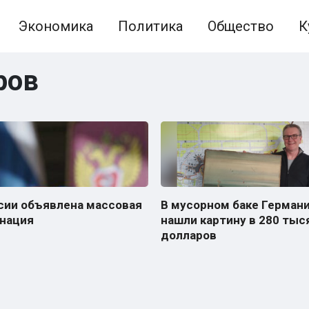
Экономика
Политика
Общество
К
ров
сии объявлена массовая
В мусорном баке Герман
нация
нашли картину в 280 тыс
долларов