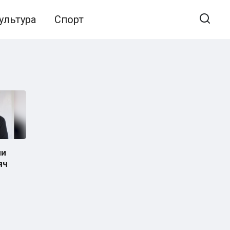
ультура
Спорт
ии
яч