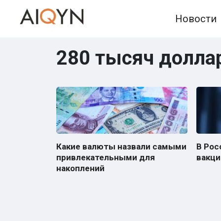
Skip
Новости
to
content
280 тысяч долла
Какие валюты назвали самыми
В Рос
привлекательными для
вакци
накоплений