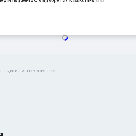
мерти пациенток, выдворят из Казахстана
43
н асқан азаматтарға арналған.
ru