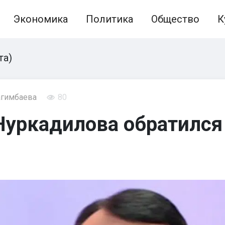
Экономика
Политика
Общество
К
та)
агимбаева
80
уркадилова обратился