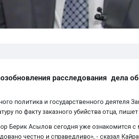
озобновления расследования дела об 
ного политика и государственного деятеля З
туру по факту заказного убийства отца, пишет
рор Берик Асылов сегодня уже ознакомится с 
довано честно и справедливо», - сказал Кайр