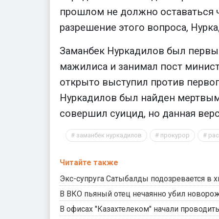
прошлом не должно оставаться ч
разрешение этого вопроса, Нуркад
Заманбек Нуркадилов был первым
мажилиса и занимал пост минист
открыто выступил против первого
Нуркадилов был найден мертвым 
совершил суицид, но данная вер
заманбек нуркадилов
прокурор
рас
Читайте также
Экс-супруга Сатыбалды подозревается в х
В ВКО пьяный отец нечаянно убил новоро
В офисах "Казахтелеком" начали проводит