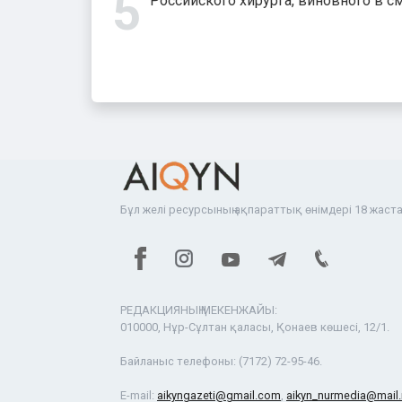
Российского хирурга, виновного в с
Бұл желі ресурсының ақпараттық өнімдері 18 жаста
РЕДАКЦИЯНЫҢ МЕКЕНЖАЙЫ:
010000, Нұр-Сұлтан қаласы, Қонаев көшесі, 12/1.
Байланыс телефоны:
(7172) 72-95-46.
E-mail:
aikyngazeti@gmail.com
,
aikyn_nurmedia@mail.