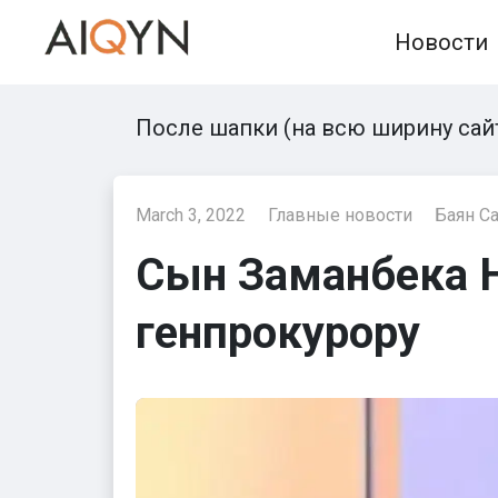
Skip
Новости
to
content
После шапки (на всю ширину сай
March 3, 2022
Главные новости
Баян С
Сын Заманбека Н
генпрокурору