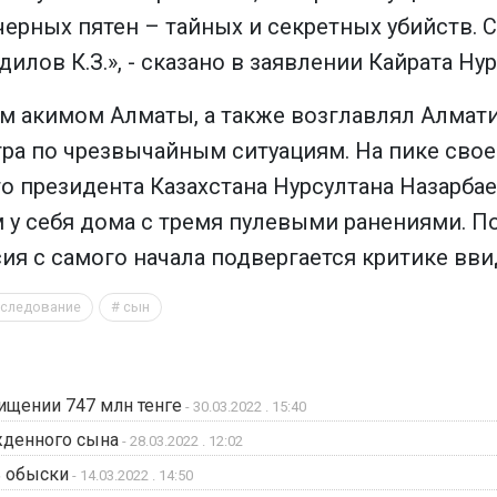
ерных пятен – тайных и секретных убийств. С
илов К.З.», - сказано в заявлении Кайрата Ну
 акимом Алматы, а также возглавлял Алмати
ра по чрезвычайным ситуациям. На пике своей
 президента Казахстана Нурсултана Назарбаев
у себя дома с тремя пулевыми ранениями. П
сия с самого начала подвергается критике вв
следование
сын
ищении 747 млн тенге
- 30.03.2022 . 15:40
жденного сына
- 28.03.2022 . 12:02
ь обыски
- 14.03.2022 . 14:50