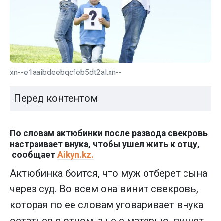
xn--e1aaibdeebqcfeb5dt2al.xn--
Перед контентом
По словам актюбинки после развода свекровь
настраивает внука, чтобы ушел жить к отцу,
сообщает
Aikyn.kz.
Актюбинка боится, что муж отберет сына
через суд. Во всем она винит свекровь,
которая по ее словам уговаривает внука
остаться с отцом, а не с матерью, пишет