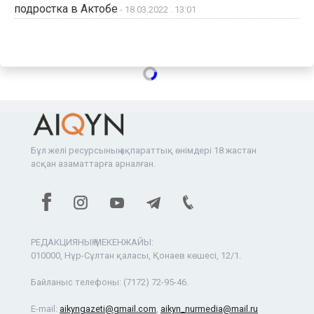
подростка в Актобе
- 18.03.2022 . 13:01
Бұл желі ресурсының ақпараттық өнімдері 18 жастан
асқан азаматтарға арналған.
РЕДАКЦИЯНЫҢ МЕКЕНЖАЙЫ:
010000, Нұр-Сұлтан қаласы, Қонаев көшесі, 12/1.
Байланыс телефоны:
(7172) 72-95-46.
E-mail:
aikyngazeti@gmail.com
,
aikyn_nurmedia@mail.ru