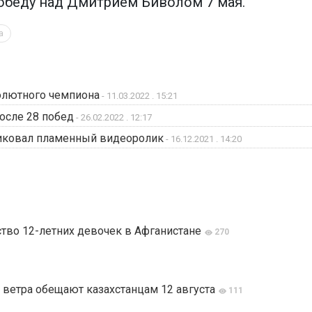
победу над Дмитрием Биволом 7 мая.
а
солютного чемпиона
- 11.03.2022 . 15:21
осле 28 побед
- 26.02.2022 . 12:17
ликовал пламенный видеоролик
- 16.12.2021 . 14:20
тво 12-летних девочек в Афганистане
270
 ветра обещают казахстанцам 12 августа
111