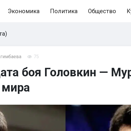
Экономика
Политика
Общество
К
та)
агимбаева
75
ата боя Головкин — Мур
 мира