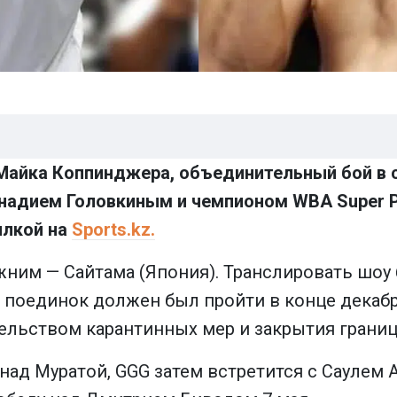
Майка Коппинджера, объединительный бой в 
ннадием Головкиным и чемпионом WBA Super 
ылкой на
Sports.kz.
ним — Сайтама (Япония). Транслировать шоу
 поединок должен был пройти в конце декабр
ельством карантинных мер и закрытия границ
 над Муратой, GGG затем встретится с Саулем