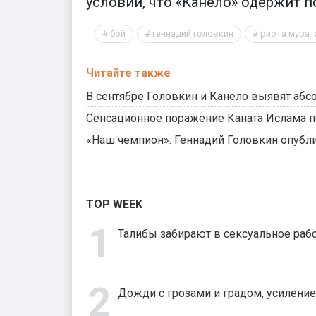
условии, что «Канело» одержит 
бой
геннадий головкин
риота мурат
Читайте также
В сентябре Головкин и Канело выявят аб
Сенсационное поражение Каната Ислама п
«Наш чемпион»: Геннадий Головкин опуб
TOP WEEK
Талибы забирают в сексуальное рабс
Дожди с грозами и градом, усиление