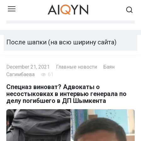
Skip
to
content
После шапки (на всю ширину сайта)
December 21, 2021
Главные новости
Баян
Сагимбаева
61
Спецназ виноват? Адвокаты о
несостыковках в интервью генерала по
делу погибшего в ДП Шымкента