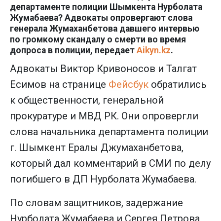
департаменте полиции Шымкента Нурболата
Жумабаева? Адвокаты опровергают слова
генерала Жумаханбетова давшего интервью
по громкому скандалу о смерти во время
допроса в полиции, передает
Aikyn.kz
.
Адвокаты Виктор Кривоносов и Талгат
Есимов на странице
Фейсбук
обратились
к общественности, генеральной
прокуратуре и МВД РК. Они опровергли
слова начальника департамента полиции
г. Шымкент Ералы Джумаханбетова,
который дал комментарий в СМИ по делу
погибшего в ДП Нурболата Жумабаева.
По словам защитников, задержание
Нурболата Жумабаева и Сергея Петрова