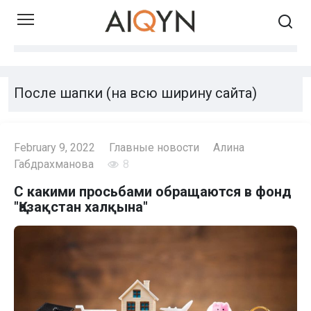
Skip
to
content
После шапки (на всю ширину сайта)
February 9, 2022
Главные новости
Алина
Габдрахманова
8
С какими просьбами обращаются в фонд
"Қазақстан халқына"