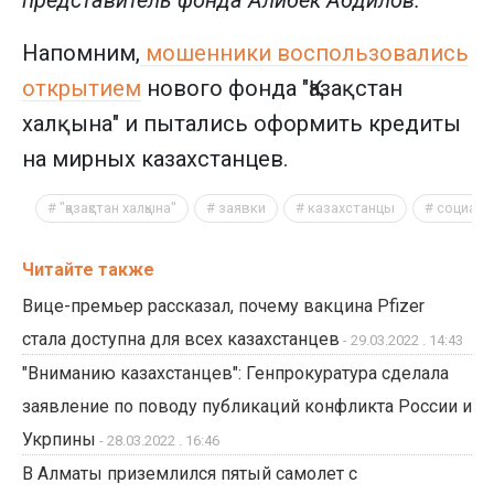
представитель фонда Алибек Абдилов.
Напомним,
мошенники воспользовались
открытием
нового фонда "Қазақстан
халқына" и пытались оформить кредиты
на мирных казахстанцев.
"қазақстан халқына"
заявки
казахстанцы
социаль
Читайте также
Вице-премьер рассказал, почему вакцина Pfizer
стала доступна для всех казахстанцев
- 29.03.2022 . 14:43
"Вниманию казахстанцев": Генпрокуратура сделала
заявление по поводу публикаций конфликта России и
Укрпины
- 28.03.2022 . 16:46
В Алматы приземлился пятый самолет с