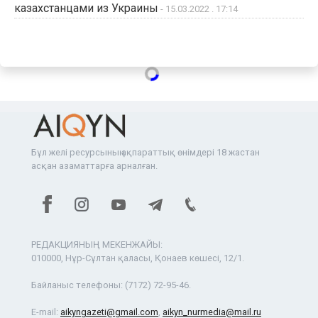
казахстанцами из Украины
- 15.03.2022 . 17:14
Бұл желі ресурсының ақпараттық өнімдері 18 жастан
асқан азаматтарға арналған.
РЕДАКЦИЯНЫҢ МЕКЕНЖАЙЫ:
010000, Нұр-Сұлтан қаласы, Қонаев көшесі, 12/1.
Байланыс телефоны:
(7172) 72-95-46.
E-mail:
aikyngazeti@gmail.com
,
aikyn_nurmedia@mail.ru