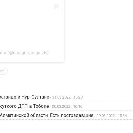
роги (@dorogi_karagandy)
кий
аганде и Нур-Султане
- 31.03.2022 . 15:28
уткого ДТП в Тоболе
- 30.03.2022 . 16:16
Алматинской области. Есть пострадавшие
- 29.03.2022 . 15:34