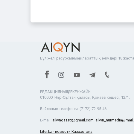
Бұл желі ресурсының ақпараттық өнімдері 18 жаста
РЕДАКЦИЯНЫҢ МЕКЕНЖАЙЫ:
010000, Нұр-Сұлтан қаласы, Қонаев көшесі, 12/1.
Байланыс телефоны:
(7172) 72-95-46.
E-mail:
aikyngazeti@gmail.com
,
aikyn_nurmedia@mail.
Liter.kz - новости Казахстана