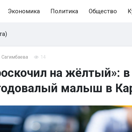
Экономика
Политика
Общество
К
та)
 Сагимбаева
14
оскочил на жёлтый»: в
 годовалый малыш в Ка