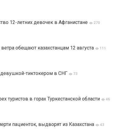
тво 12-летних девочек в Афганистане
270
 ветра обещают казахстанцам 12 августа
111
й девушкой-тиктокером в СНГ
73
ех туристов в горах Туркестанской области
46
мерти пациенток, выдворят из Казахстана
43