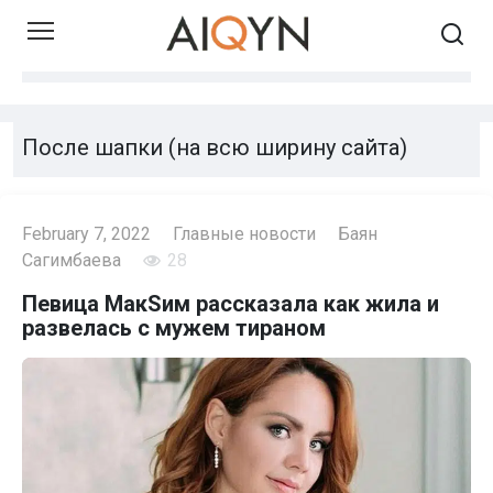
Skip
to
content
После шапки (на всю ширину сайта)
February 7, 2022
Главные новости
Баян
Сагимбаева
28
Певица МакSим рассказала как жила и
развелась с мужем тираном