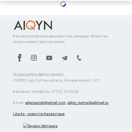
Бұл желі ресурсының ақпараттық өнімдері 18 жастан
асқан азаматтарға арналған.
РЕДАКЦИЯНЫҢ МЕКЕНЖАЙЫ:
010000, Нұр-Сұлтан қаласы, Қонаев көшесі, 12/1.
Байланыс телефоны:
(7172) 72-95-46.
E-mail:
aikyngazeti@gmail.com
,
aikyn_nurmedia@mail.ru
Liter.kz - новости Казахстана