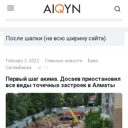
Skip
to
content
После шапки (на всю ширину сайта)
February 2, 2022
Главные новости
Баян
Сагимбаева
13
Первый шаг акима. Досаев приостановил
все виды точечных застроек в Алматы