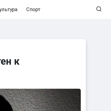
ультура
Спорт
ен к