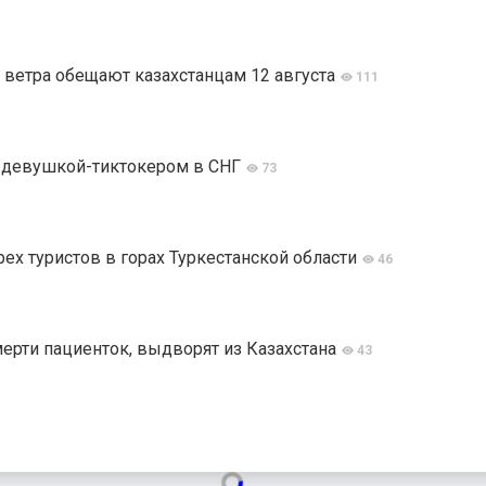
 ветра обещают казахстанцам 12 августа
111
й девушкой-тиктокером в СНГ
73
ех туристов в горах Туркестанской области
46
мерти пациенток, выдворят из Казахстана
43