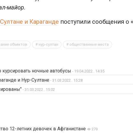
ал-майор.
Султане и Караганде
поступили сообщения о 
ание объектов
нур-султан
общественные места
о курсировать ночные автобусы
- 19.04.2022 . 14:35
аганде и Нур-Султане
- 31.03.2022 . 15:28
нированы"
- 31.03.2022 . 15:02
тво 12-летних девочек в Афганистане
270