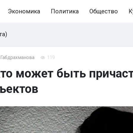
Экономика
Политика
Общество
К
та)
 Габдрахманова
119
кто может быть причаст
ъектов