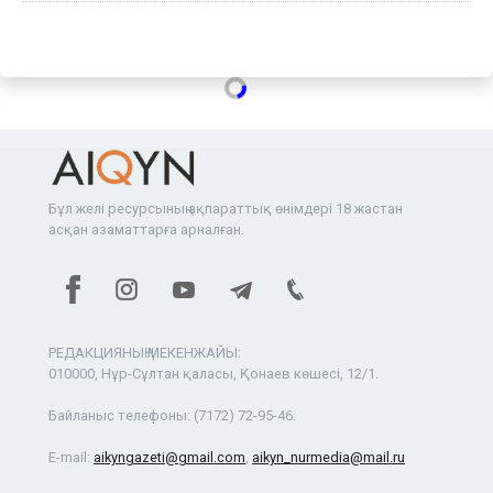
Бұл желі ресурсының ақпараттық өнімдері 18 жастан
асқан азаматтарға арналған.
РЕДАКЦИЯНЫҢ МЕКЕНЖАЙЫ:
010000, Нұр-Сұлтан қаласы, Қонаев көшесі, 12/1.
Байланыс телефоны:
(7172) 72-95-46.
E-mail:
aikyngazeti@gmail.com
,
aikyn_nurmedia@mail.ru