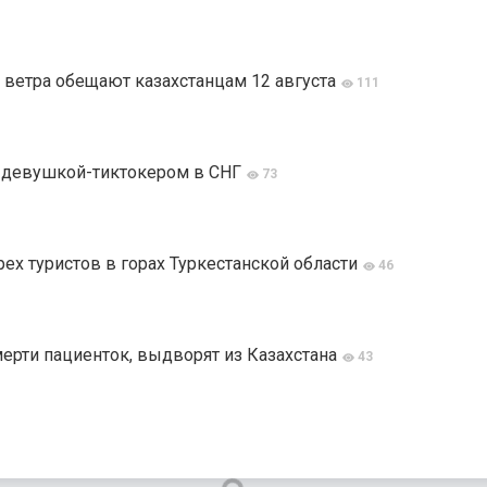
 ветра обещают казахстанцам 12 августа
111
й девушкой-тиктокером в СНГ
73
ех туристов в горах Туркестанской области
46
мерти пациенток, выдворят из Казахстана
43