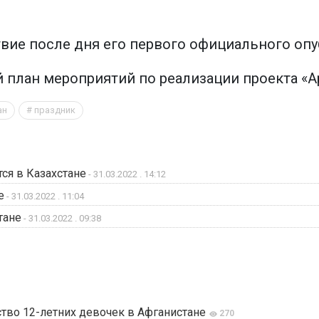
вие после дня его первого официального опу
план мероприятий по реализации проекта «Арх
ан
праздник
ся в Казахстане
- 31.03.2022 . 14:12
е
- 31.03.2022 . 11:04
тане
- 31.03.2022 . 09:38
тво 12-летних девочек в Афганистане
270