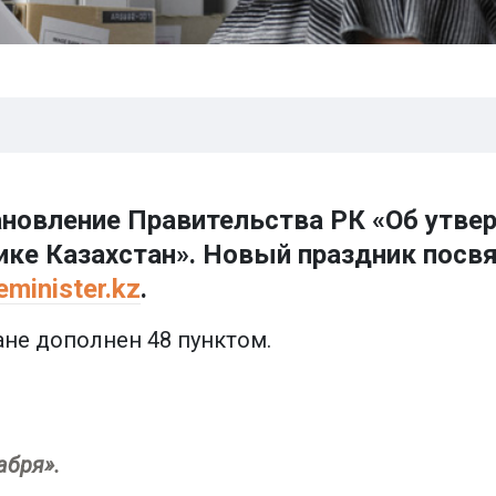
ановление Правительства РК «Об утве
ике Казахстан». Новый праздник посвя
eminister.kz
.
ане дополнен 48 пунктом.
абря».