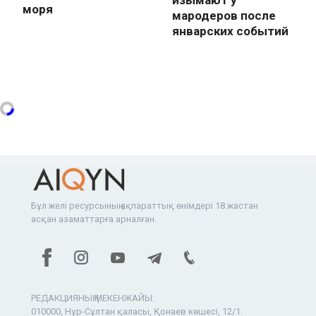
изымают у
моря
мародеров после
январских событий
Бұл желі ресурсының ақпараттық өнімдері 18 жастан
асқан азаматтарға арналған.
РЕДАКЦИЯНЫҢ МЕКЕНЖАЙЫ:
010000, Нұр-Сұлтан қаласы, Қонаев көшесі, 12/1.