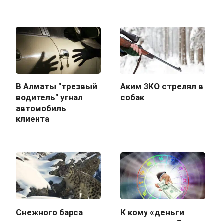
В Алматы "трезвый
Аким ЗКО стрелял в
водитель" угнал
собак
автомобиль
клиента
Снежного барса
К кому «деньги