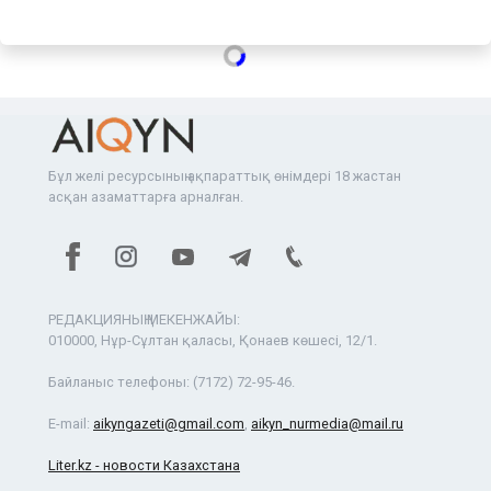
Бұл желі ресурсының ақпараттық өнімдері 18 жастан
асқан азаматтарға арналған.
РЕДАКЦИЯНЫҢ МЕКЕНЖАЙЫ:
010000, Нұр-Сұлтан қаласы, Қонаев көшесі, 12/1.
Байланыс телефоны:
(7172) 72-95-46.
E-mail:
aikyngazeti@gmail.com
,
aikyn_nurmedia@mail.ru
Liter.kz - новости Казахстана