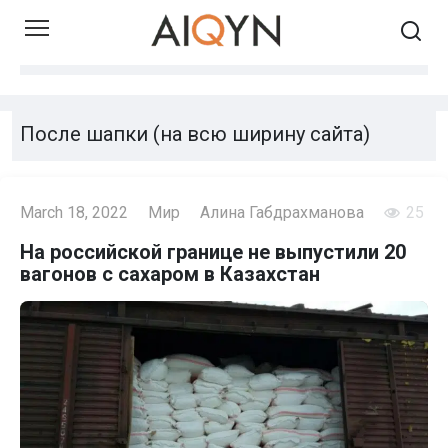
Skip
to
content
После шапки (на всю ширину сайта)
March 18, 2022
Мир
Алина Габдрахманова
25
На российской границе не выпустили 20
вагонов с сахаром в Казахстан