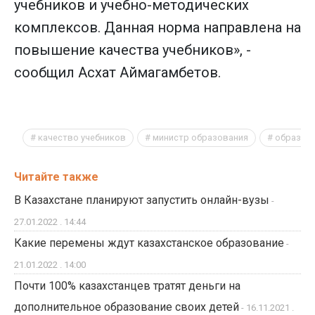
учебников и учебно-методических
комплексов. Данная норма направлена на
повышение качества учебников», -
сообщил Асхат Аймагамбетов.
качество учебников
министр образования
образов
Читайте также
В Казахстане планируют запустить онлайн-вузы
-
27.01.2022 . 14:44
Какие перемены ждут казахстанское образование
-
21.01.2022 . 14:00
Почти 100% казахстанцев тратят деньги на
дополнительное образование своих детей
- 16.11.2021 .