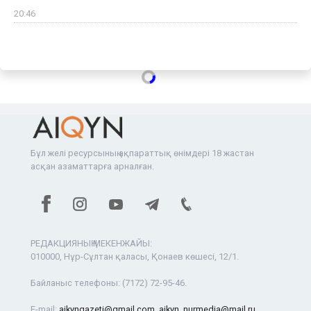
20:46
Бұл желі ресурсының ақпараттық өнімдері 18 жастан
асқан азаматтарға арналған.
РЕДАКЦИЯНЫҢ МЕКЕНЖАЙЫ:
010000, Нұр-Сұлтан қаласы, Қонаев көшесі, 12/1.
Байланыс телефоны:
(7172) 72-95-46.
E-mail:
aikyngazeti@gmail.com
,
aikyn_nurmedia@mail.ru