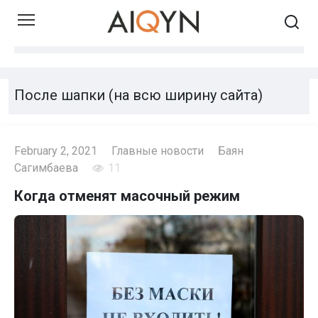
Skip
to
content
После шапки (на всю ширину сайта)
February 2, 2021
Главные новости
Баян
Сагимбаева
11
Когда отменят масочный режим