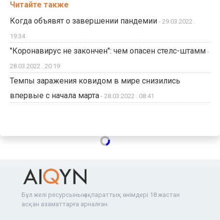
Читайте также
Когда объявят о завершении пандемии
- 29.03.2022 .
19:34
"Коронавирус не закончен": чем опасен стелс-штамм
-
28.03.2022 . 20:19
Темпы заражения ковидом в мире снизились
впервые с начала марта
- 28.03.2022 . 08:41
Бұл желі ресурсының ақпараттық өнімдері 18 жастан
асқан азаматтарға арналған.