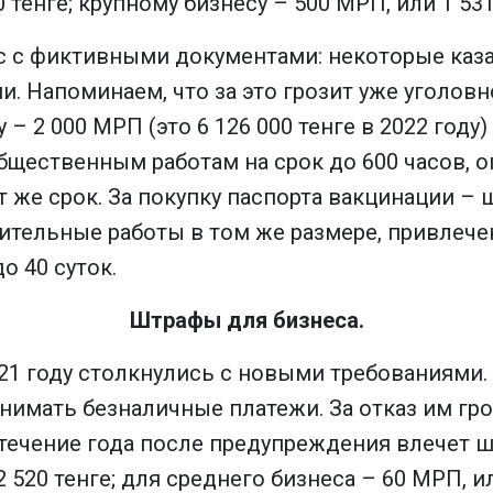
тенге; крупному бизнесу – 500 МРП, или 1 531 
ос с фиктивными документами: некоторые ка
и. Напоминаем, что за это грозит уже уголовн
 – 2 000 МРП (это 6 126 000 тенге в 2022 год
бщественным работам на срок до 600 часов, 
т же срок. За покупку паспорта вакцинации – 
авительные работы в том же размере, привлеч
до 40 суток.
Штрафы для бизнеса.
1 году столкнулись с новыми требованиями.
мать безналичные платежи. За отказ им гро
течение года после предупреждения влечет шт
 520 тенге; для среднего бизнеса – 60 МРП, ил