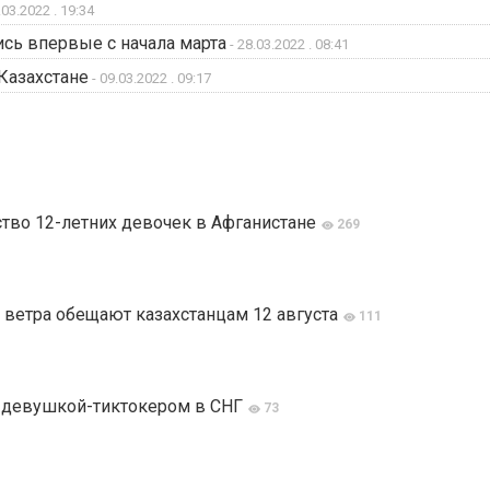
.03.2022 . 19:34
сь впервые с начала марта
- 28.03.2022 . 08:41
Казахстане
- 09.03.2022 . 09:17
тво 12-летних девочек в Афганистане
269
 ветра обещают казахстанцам 12 августа
111
й девушкой-тиктокером в СНГ
73