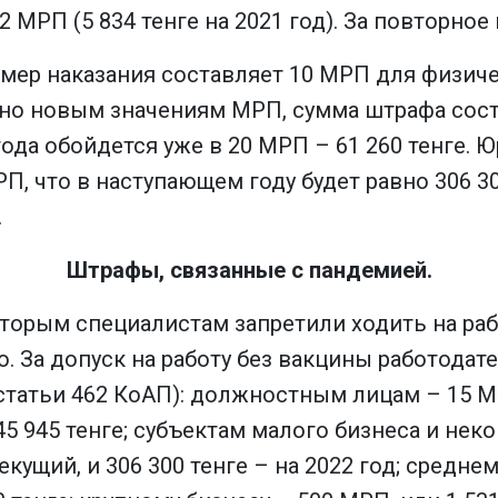
 МРП (5 834 тенге на 2021 год). За повторное
змер наказания составляет 10 МРП для физичес
асно новым значениям МРП, сумма штрафа соста
ода обойдется уже в 20 МРП – 61 260 тенге. 
П, что в наступающем году будет равно 306 3
.
Штрафы, связанные с пандемией.
оторым специалистам запретили ходить на ра
. За допуск на работу без вакцины работодат
атьи 462 КоАП): должностным лицам – 15 МРП,
45 945 тенге; субъектам малого бизнеса и не
екущий, и 306 300 тенге – на 2022 год; средне