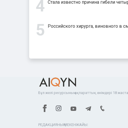
Стала известно причина гибели четыр
Российского хирурга, виновного в с
Бұл желі ресурсының ақпараттық өнімдері 18 жаста
РЕДАКЦИЯНЫҢ МЕКЕНЖАЙЫ: