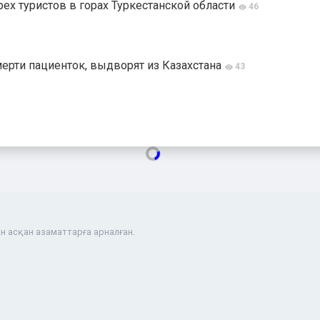
ех туристов в горах Туркестанской области
46
мерти пациенток, выдворят из Казахстана
43
н асқан азаматтарға арналған.