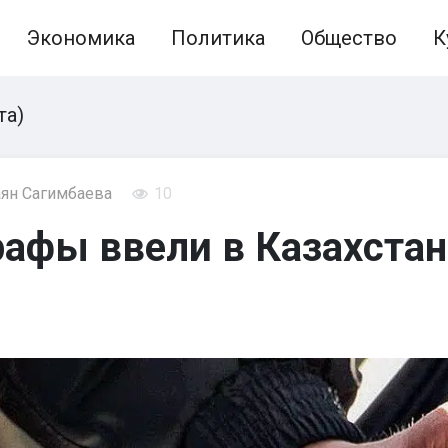
Экономика
Политика
Общество
К
та)
ян Сагимбаева
10
афы ввели в Казахста