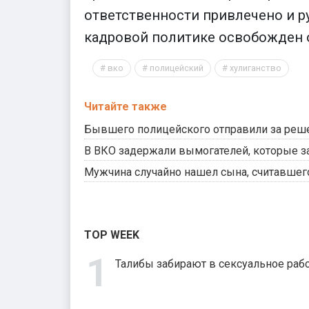
ответственности привлечено и р
кадровой политике освобожден о
вко
полицейский
хулиганство
Читайте также
Бывшего полицейского отправили за решет
В ВКО задержали вымогателей, которые з
Мужчина случайно нашел сына, считавшего
TOP WEEK
Талибы забирают в сексуальное рабс