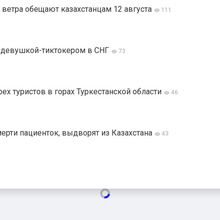
 ветра обещают казахстанцам 12 августа
111
й девушкой-тиктокером в СНГ
73
ех туристов в горах Туркестанской области
46
мерти пациенток, выдворят из Казахстана
43