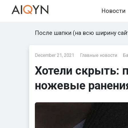
Skip
Новости
to
content
После шапки (на всю ширину сай
December 21, 2021
Главные новости
Ба
Хотели скрыть: 
ножевые ранени