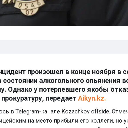
нцидент произошел в конце ноября в с
в состоянии алкогольного опьянения в
. Однако у потерпевшего якобы отка
в прокуратуру, передает
Aikyn.kz.
ь в Telegram-канале Kozachkov offside. Отмеч
цейским на место прибыли его коллеги, но у