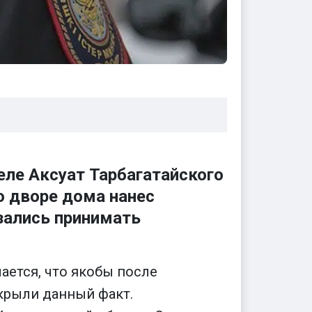
еле Аксуат Тарбагатайского
о дворе дома нанес
зались принимать
ается, что якобы после
крыли данный факт.