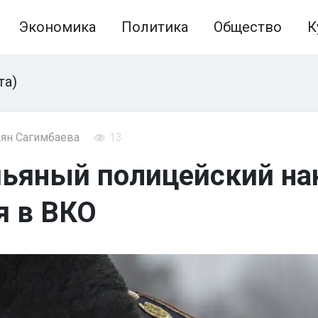
Экономика
Политика
Общество
К
та)
ян Сагимбаева
13
пьяный полицейский на
я в ВКО