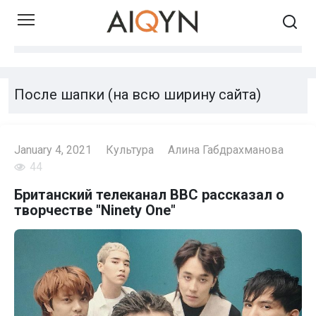
Skip
to
content
После шапки (на всю ширину сайта)
January 4, 2021
Культура
Алина Габдрахманова
44
Британский телеканал BBC рассказал о
творчестве "Ninety One"