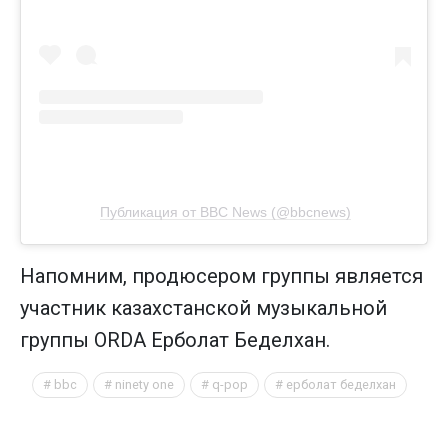
Публикация от BBC News (@bbcnews)
Напомним, продюсером группы является
участник казахстанской музыкальной
группы ORDA Ерболат Беделхан.
bbc
ninety one
q-pop
ерболат беделхан