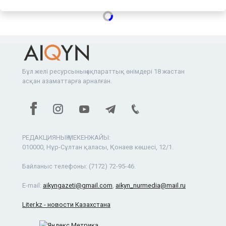
Бұл желі ресурсының ақпараттық өнімдері 18 жастан
асқан азаматтарға арналған.
РЕДАКЦИЯНЫҢ МЕКЕНЖАЙЫ:
010000, Нұр-Сұлтан қаласы, Қонаев көшесі, 12/1.
Байланыс телефоны:
(7172) 72-95-46.
E-mail:
aikyngazeti@gmail.com
,
aikyn_nurmedia@mail.ru
Liter.kz - новости Казахстана