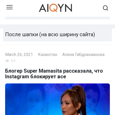
Skip
to
content
После шапки (на всю ширину сайта)
March 26, 2021
Казахстан
Алина Габдрахманова
64
Блогер Super Mamasita рассказала, что
Instagram блокирует все