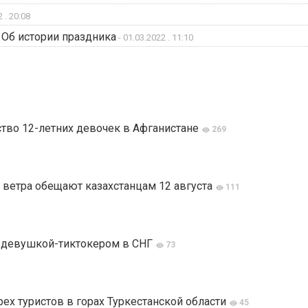
 . 20:08
 Об истории праздника
- 01.03.2022 . 11:10
тво 12-летних девочек в Афганистане
269
 ветра обещают казахстанцам 12 августа
111
й девушкой-тиктокером в СНГ
73
ех туристов в горах Туркестанской области
45