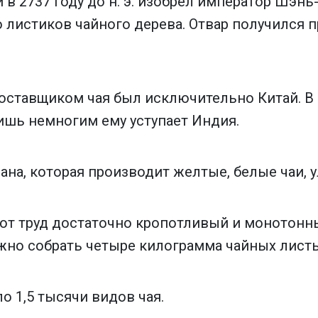
 в 2737 году до н. э. изобрел император Шэнь-
 листиков чайного дерева. Отвар получился 
поставщиком чая был исключительно Китай. В
ишь немногим ему уступает Индия.
на, которая производит желтые, белые чаи, ул
тот труд достаточно кропотливый и монотонн
ужно собрать четыре килограмма чайных листь
о 1,5 тысячи видов чая.