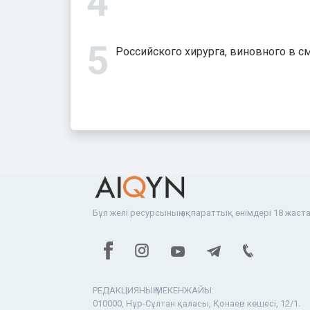
Российского хирурга, виновного в с
Бұл желі ресурсының ақпараттық өнімдері 18 жаста
РЕДАКЦИЯНЫҢ МЕКЕНЖАЙЫ:
010000, Нұр-Сұлтан қаласы, Қонаев көшесі, 12/1.