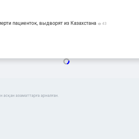
мерти пациенток, выдворят из Казахстана
43
н асқан азаматтарға арналған.