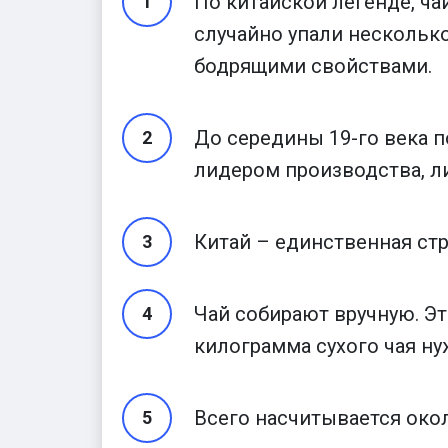
По китайской легенде, чай
случайно упали несколько
бодрящими свойствами.
До середины 19-го века 
лидером производства, л
Китай – единственная стра
Чай собирают вручную. Э
килограмма сухого чая н
Всего насчитывается окол