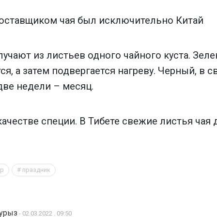
поставщиком чая был исключительно Китай
учают из листьев одного чайного куста. Зеле
ся, а затем подвергается нагреву. Черный, в 
ве недели – месяц.
качестве специи. В Тибете свежие листья чая 
тр
праздник
аурыз
- 02.03.2022 . 09:50