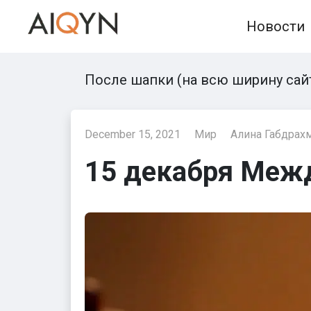
Skip
Новости
to
content
После шапки (на всю ширину сай
December 15, 2021
Мир
Алина Габдрах
15 декабря Меж