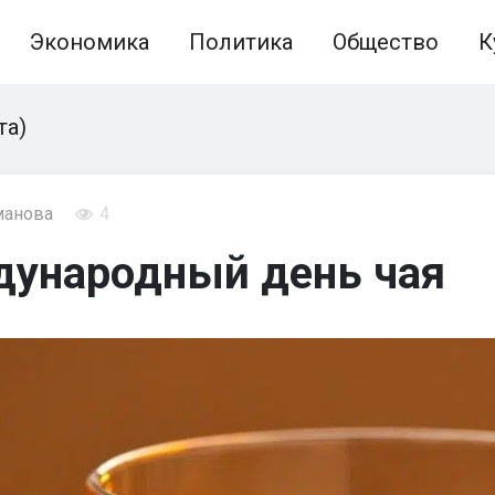
Экономика
Политика
Общество
К
та)
манова
4
дународный день чая