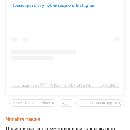
Посмотреть эту публикацию в Instagram
Публикация от 🇰🇿 АЛМАТЫ ОБЛЫСЫНЫҢ ПОЛИЦИЯСЫ (@police_almobl)
алматинская область
дтп
пешеходный переход
Читайте также
Полицейские прокомментировали кадры жуткого