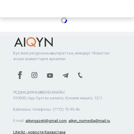
Бұл желі ресурсының ақпараттық өнімдері 18 жастан
асқан азаматтарға арналған.
РЕДАКЦИЯНЫҢ МЕКЕНЖАЙЫ:
010000, Нұр-Сұлтан қаласы, Қонаев көшесі, 12/1.
Байланыс телефоны:
(7172) 72-95-46.
E-mail:
aikyngazeti@gmail.com
,
aikyn_nurmedia@mail.ru
Liter.kz - новости Казахстана