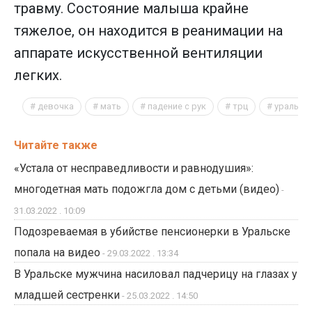
травму. Состояние малыша крайне
тяжелое, он находится в реанимации на
аппарате искусственной вентиляции
легких.
девочка
мать
падение с рук
трц
уральск
Читайте также
«Устала от несправедливости и равнодушия»:
многодетная мать подожгла дом с детьми (видео)
-
31.03.2022 . 10:09
Подозреваемая в убийстве пенсионерки в Уральске
попала на видео
- 29.03.2022 . 13:34
В Уральске мужчина насиловал падчерицу на глазах у
младшей сестренки
- 25.03.2022 . 14:50