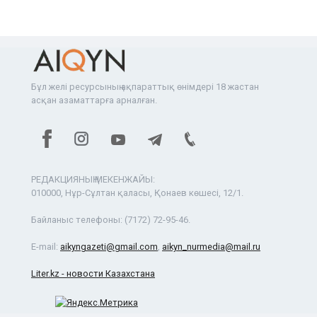
Бұл желі ресурсының ақпараттық өнімдері 18 жастан
асқан азаматтарға арналған.
РЕДАКЦИЯНЫҢ МЕКЕНЖАЙЫ:
010000, Нұр-Сұлтан қаласы, Қонаев көшесі, 12/1.
Байланыс телефоны:
(7172) 72-95-46.
E-mail:
aikyngazeti@gmail.com
,
aikyn_nurmedia@mail.ru
Liter.kz - новости Казахстана