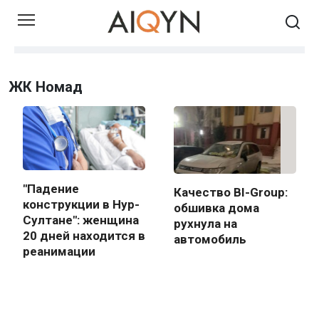
Skip
to
content
ЖК Номад
"Падение
Качество BI-Group:
конструкции в Нур-
обшивка дома
Султане": женщина
рухнула на
20 дней находится в
автомобиль
реанимации