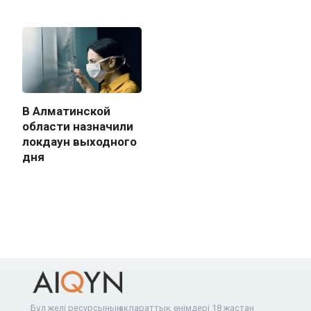
В Алматинской
области назначили
локдаун выходного
дня
Бұл желі ресурсының ақпараттық өнімдері 18 жастан