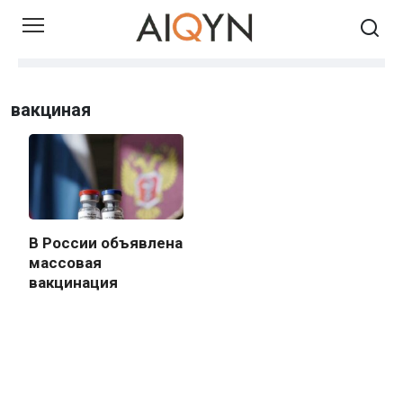
Skip
to
content
вакциная
В России объявлена
массовая
вакцинация