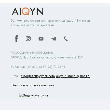
Бұл желі ресурсының ақпараттық өнімдері 18 жастан
асқан азаматтарға арналған.
РЕДАКЦИЯНЫҢ МЕКЕНЖАЙЫ:
010000, Нұр-Сұлтан қаласы, Қонаев көшесі, 12/1.
Байланыс телефоны:
(7172) 72-95-46.
E-mail:
aikyngazeti@gmail.com
,
aikyn_nurmedia@mail.ru
Liter.kz - новости Казахстана