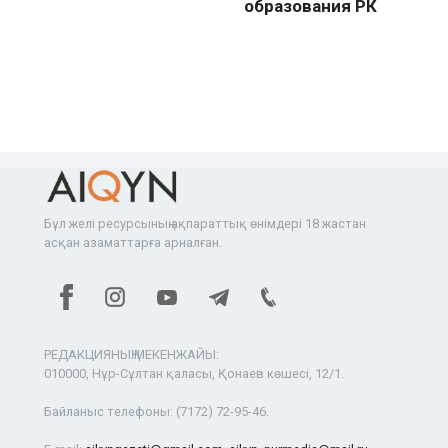
образования РК
Бұл желі ресурсының ақпараттық өнімдері 18 жастан
асқан азаматтарға арналған.
РЕДАКЦИЯНЫҢ МЕКЕНЖАЙЫ:
010000, Нұр-Сұлтан қаласы, Қонаев көшесі, 12/1.
Байланыс телефоны:
(7172) 72-95-46.