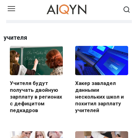
Skip
to
content
учителя
Учителя будут
Хакер завладел
получать двойную
данными
зарплату в регионах
нескольких школ и
с дефицитом
похитил зарплату
педкадров
учителей