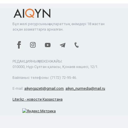
Бұл желі ресурсының ақпараттық өнімдері 18 жастан
асқан азаматтарға арналған.
РЕДАКЦИЯНЫҢ МЕКЕНЖАЙЫ:
010000, Нұр-Сұлтан қаласы, Қонаев көшесі, 12/1.
Байланыс телефоны:
(7172) 72-95-46.
E-mail:
aikyngazeti@gmail.com
,
aikyn_nurmedia@mail.ru
Liter.kz - новости Казахстана