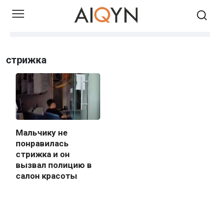
Skip
to
content
стрижка
Мальчику не
понравилась
стрижка и он
вызвал полицию в
салон красоты