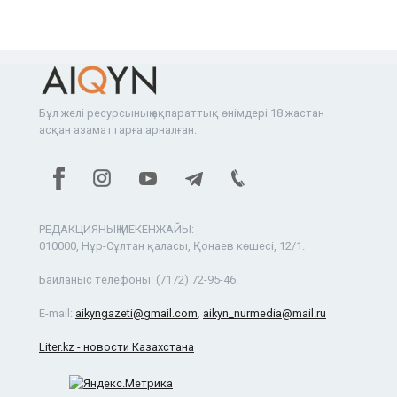
Бұл желі ресурсының ақпараттық өнімдері 18 жастан
асқан азаматтарға арналған.
РЕДАКЦИЯНЫҢ МЕКЕНЖАЙЫ:
010000, Нұр-Сұлтан қаласы, Қонаев көшесі, 12/1.
Байланыс телефоны:
(7172) 72-95-46.
E-mail:
aikyngazeti@gmail.com
,
aikyn_nurmedia@mail.ru
Liter.kz - новости Казахстана