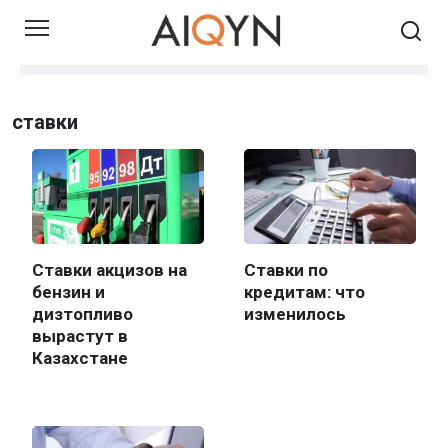
Skip
to
content
ставки
Ставки акцизов на
Ставки по
бензин и
кредитам: что
дизтопливо
изменилось
вырастут в
Казахстане