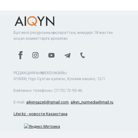
Бұл желі ресурсының ақпараттық өнімдері 18 жастан
асқан азаматтарға арналған.
РЕДАКЦИЯНЫҢ МЕКЕНЖАЙЫ:
010000, Нұр-Сұлтан қаласы, Қонаев көшесі, 12/1.
Байланыс телефоны:
(7172) 72-95-46.
E-mail:
aikyngazeti@gmail.com
,
aikyn_nurmedia@mail.ru
Liter.kz - новости Казахстана