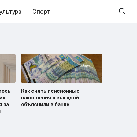
ультура
Спорт
лось
Как снять пенсионные
их
накопления с выгодой
я за
объяснили в банке
ы