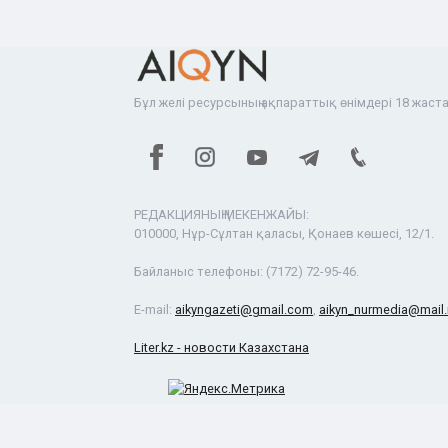
Бұл желі ресурсының ақпараттық өнімдері 18 жаста
РЕДАКЦИЯНЫҢ МЕКЕНЖАЙЫ:
010000, Нұр-Сұлтан қаласы, Қонаев көшесі, 12/1.
Байланыс телефоны:
(7172) 72-95-46.
E-mail:
aikyngazeti@gmail.com
,
aikyn_nurmedia@mail.
Liter.kz - новости Казахстана