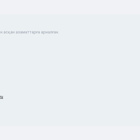
н асқан азаматтарға арналған.
ru