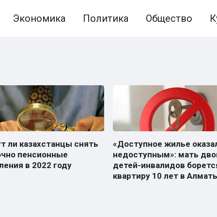
Экономика
Политика
Общество
К
т ли казахстанцы снять
«Доступное жилье оказа
чно пенсионные
недоступным»: мать дво
ления в 2022 году
детей-инвалидов боретс
квартиру 10 лет в Алмат