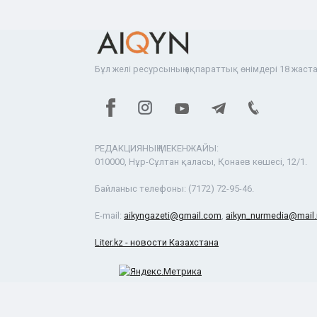
Бұл желі ресурсының ақпараттық өнімдері 18 жаста
РЕДАКЦИЯНЫҢ МЕКЕНЖАЙЫ:
010000, Нұр-Сұлтан қаласы, Қонаев көшесі, 12/1.
Байланыс телефоны:
(7172) 72-95-46.
E-mail:
aikyngazeti@gmail.com
,
aikyn_nurmedia@mail.
Liter.kz - новости Казахстана