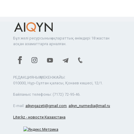
Бұл желі ресурсының ақпараттық өнімдері 18 жастан
асқан азаматтарға арналған.
РЕДАКЦИЯНЫҢ МЕКЕНЖАЙЫ:
010000, Нұр-Сұлтан қаласы, Қонаев көшесі, 12/1.
Байланыс телефоны:
(7172) 72-95-46.
E-mail:
aikyngazeti@gmail.com
,
aikyn_nurmedia@mail.ru
Liter.kz - новости Казахстана