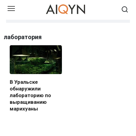
Skip
to
content
лаборатория
В Уральске
обнаружили
лабораторию по
выращиванию
марихуаны