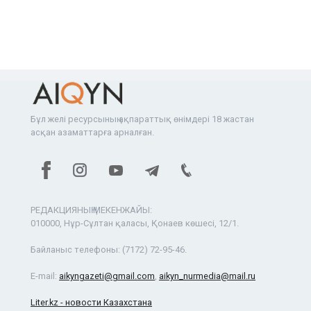
Бұл желі ресурсының ақпараттық өнімдері 18 жастан
асқан азаматтарға арналған.
РЕДАКЦИЯНЫҢ МЕКЕНЖАЙЫ:
010000, Нұр-Сұлтан қаласы, Қонаев көшесі, 12/1.
Байланыс телефоны:
(7172) 72-95-46.
E-mail:
aikyngazeti@gmail.com
,
aikyn_nurmedia@mail.ru
Liter.kz - новости Казахстана