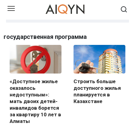
Skip
to
content
государственная программа
«Доступное жилье
Строить больше
оказалось
доступного жилья
недоступным»:
планируется в
мать двоих детей-
Казахстане
инвалидов борется
за квартиру 10 лет в
Алматы