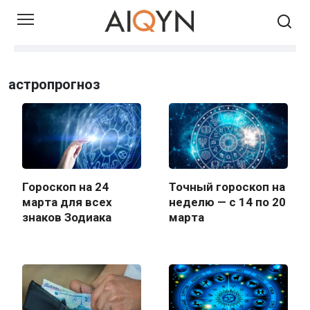
Skip
to
content
астропрогноз
Гороскоп на 24
Точный гороскоп на
марта для всех
неделю — с 14 по 20
знаков Зодиака
марта