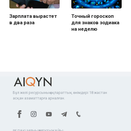
Зарплата вырастет
Точный гороскоп
в два раза
для знаков зодиака
на неделю
Бұл желі ресурсының ақпараттық өнімдері 18 жастан
асқан азаматтарға арналған.
РЕДАКЦИЯНЫҢ МЕКЕНЖАЙЫ: